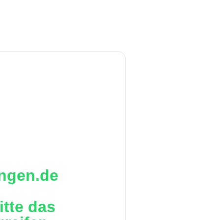
ingen.de
itte das