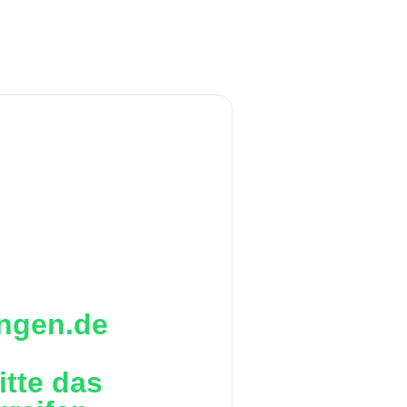
ingen.de
itte das