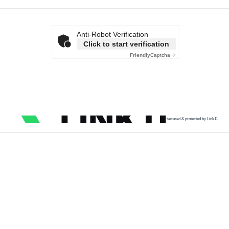
Anti-Robot Verification
Click to start verification
Friendly
Captcha ⇗
secured & protected by Link11