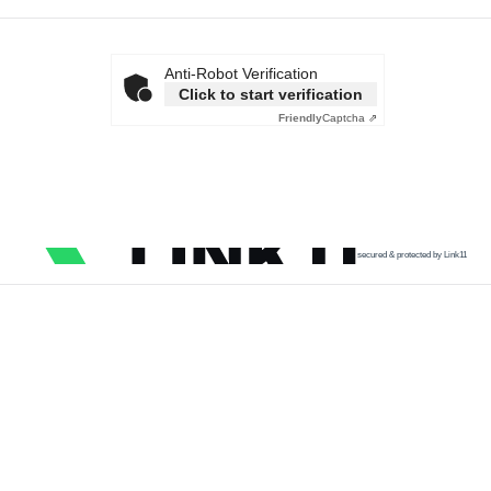
Anti-Robot Verification
Click to start verification
Friendly
Captcha ⇗
secured & protected by Link11