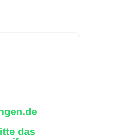
ingen.de
itte das