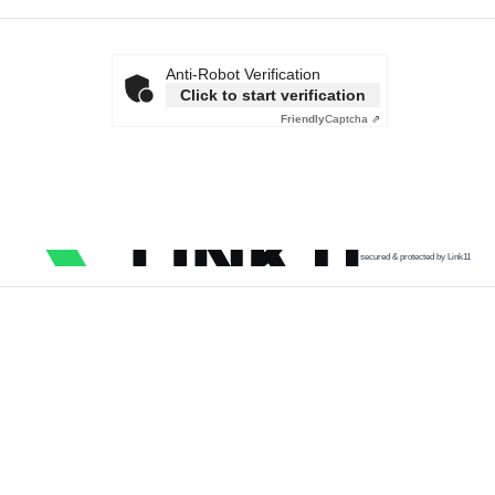
Anti-Robot Verification
Click to start verification
Friendly
Captcha ⇗
secured & protected by Link11