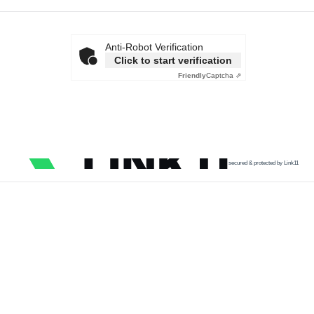
Anti-Robot Verification
Click to start verification
Friendly
Captcha ⇗
secured & protected by Link11