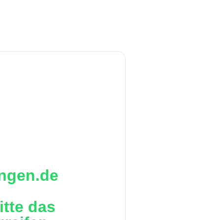
ingen.de
itte das