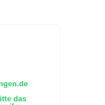
ingen.de
itte das