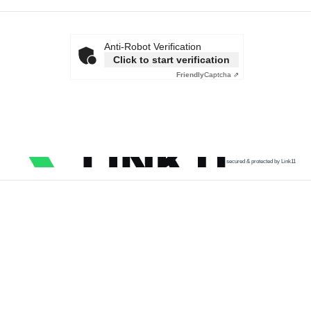
Anti-Robot Verification
Click to start verification
Friendly
Captcha ⇗
secured & protected by Link11