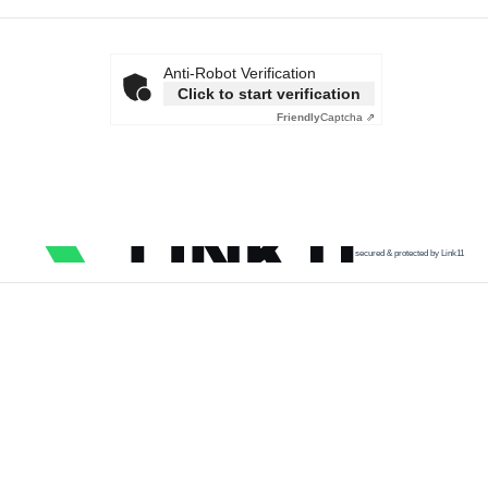
Anti-Robot Verification
Click to start verification
Friendly
Captcha ⇗
secured & protected by Link11