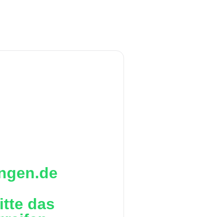
ingen.de
itte das